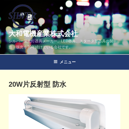
コ
ン
テ
ン
ツ
大和電機産業株式会社
へ
シルバー蛍光灯器具メーカー。LED器具、スタータ形器具の製
ス
造・販売を70年続けている会社です。
キ
ッ
メニュー
プ
投
20W片反射型 防水
稿
日: