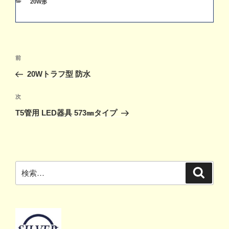
カ
20W形
テ
ゴ
リ
ー
投
前
前
稿
の
20Wトラフ型 防水
ナ
投
ビ
稿
次
次
ゲ
の
T5管用 LED器具 573㎜タイプ
投
ー
稿
シ
ョ
ン
検
検
索
索: