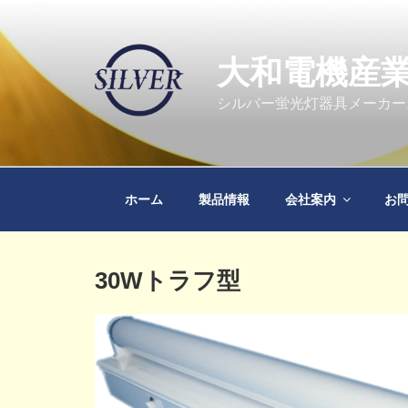
コ
ン
テ
大和電機産
ン
ツ
シルバー蛍光灯器具メーカー
へ
ス
キ
ッ
ホーム
製品情報
会社案内
お
プ
投
30Wトラフ型
稿
日: