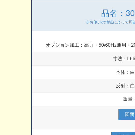
品名：301
※お使いの地域によって周波数(
オプション加工：高力・50/60Hz兼用
寸法：L66
本体：
反射：
重量：
図面(