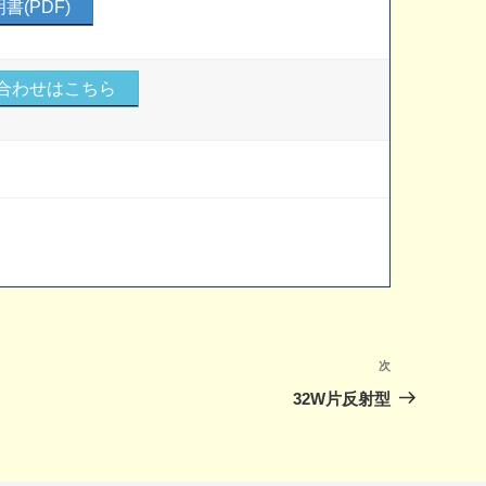
書(PDF)
合わせはこちら
次
次
の
32W片反射型
投
稿