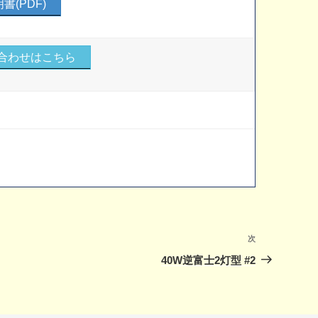
書(PDF)
合わせはこちら
次
次
の
40W逆富士2灯型 #2
投
稿