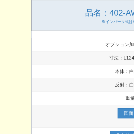
品名：402-
※インバータ式は50
オプション
寸法：L124
本体：
反射：
重量
図面(