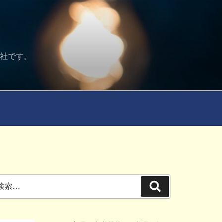
会社です。
検
索