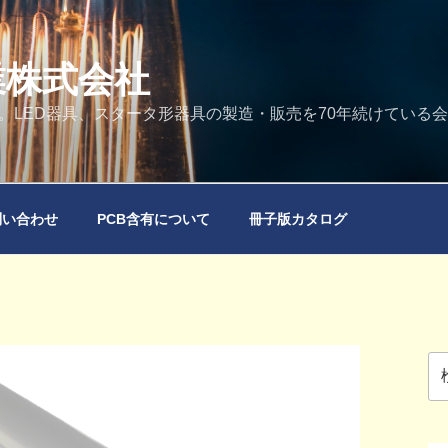
業株式会社
。LED器具、スタータ形器具の製造・販売を70年続けている
問い合わせ
PCB含有について
冊子版カタログ
検
索: