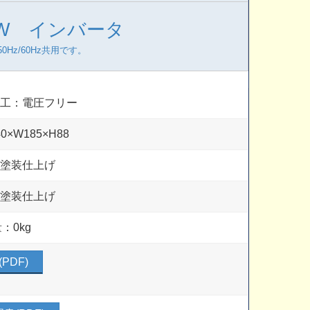
AW インバータ
Hz/60Hz共用です。
加工：電圧フリー
0×W185×H88
白塗装仕上げ
白塗装仕上げ
：0kg
PDF)