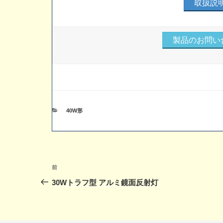
取扱説明
製品のお問い
カ
40W形
テ
ゴ
リ
ー
投
前
前
稿
の
30Wトラフ型 アルミ鏡面反射灯
投
ナ
稿
ビ