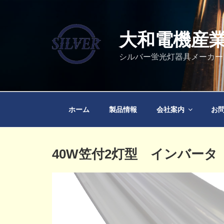
コ
ン
テ
大和電機産
ン
ツ
シルバー蛍光灯器具メーカー
へ
ス
キ
ッ
ホーム
製品情報
会社案内
お
プ
投
40W笠付2灯型 インバータ
稿
日: