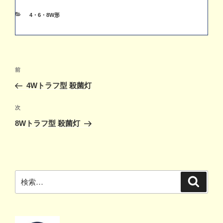
カ
4・6・8W形
テ
ゴ
リ
ー
投
前
前
稿
の
4Wトラフ型 殺菌灯
ナ
投
ビ
稿
次
次
ゲ
の
8Wトラフ型 殺菌灯
投
ー
稿
シ
ョ
ン
検
検
索
索: