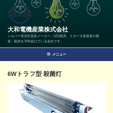
コ
ン
テ
ン
ツ
大和電機産業株式会社
へ
シルバー蛍光灯器具メーカー。LED器具、スタータ形器具の製
ス
造・販売を70年続けている会社です。
キ
ッ
メニュー
プ
投
6Wトラフ型 殺菌灯
稿
日: